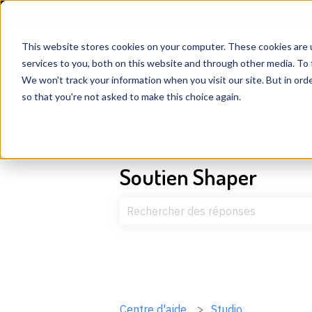
Français
Afficher le sous-menu pour les traductions
This website stores cookies on your computer. These cookies are 
services to you, both on this website and through other media. To 
We won't track your information when you visit our site. But in orde
so that you're not asked to make this choice again.
Soutien Shaper
Il n'y a aucune suggestion car le c
Centre d'aide
Studio