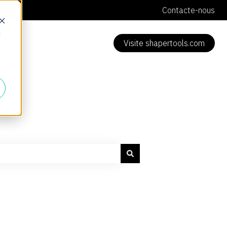
Contacte-nous
d
Visite shapertools.com