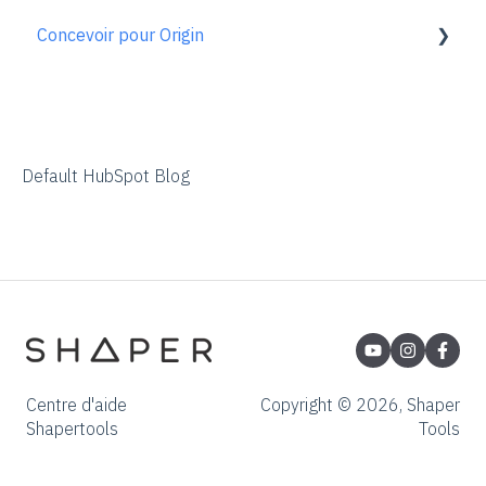
Concevoir pour Origin
En savoir plus
Gen1 Origin
ShaperHub
FAQ sur le procédé de commande
Vue d'ensemble
Adobe Illustrator
Affinity Designer
Default HubSpot Blog
Coreldraw
Fusion 360
Inkscape
Palette CAD
Rhino 3d
Centre d'aide
Copyright © 2026, Shaper
Shapertools
Tools
Shapr3d