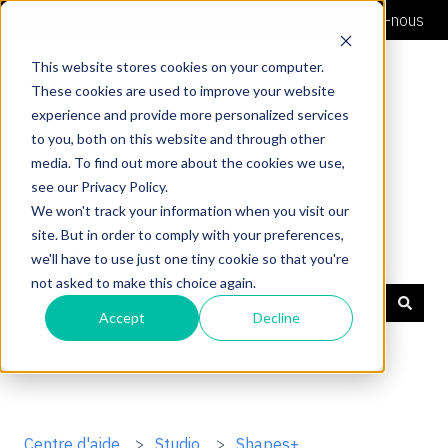
Français
Afficher le sous-menu pour les traductions
Contacte-nous
This website stores cookies on your computer.
These cookies are used to improve your website
experience and provide more personalized services
to you, both on this website and through other
media. To find out more about the cookies we use,
see our Privacy Policy.
We won't track your information when you visit our
site. But in order to comply with your preferences,
Soutien Shaper
we'll have to use just one tiny cookie so that you're
not asked to make this choice again.
Accept
Decline
Il n'y a aucune suggestion car le champ de recherche 
Centre d'aide
Studio
Shapes+