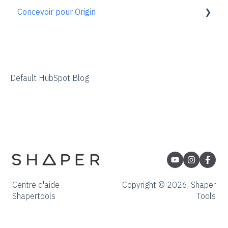
Concevoir pour Origin
En savoir plus
Gen1 Origin
ShaperHub
FAQ sur le procédé de commande
Vue d'ensemble
Adobe Illustrator
Affinity Designer
Default HubSpot Blog
Coreldraw
Fusion 360
Inkscape
Palette CAD
Rhino 3d
Centre d'aide
Copyright © 2026, Shaper
Shapertools
Tools
Shapr3d
SketchUp