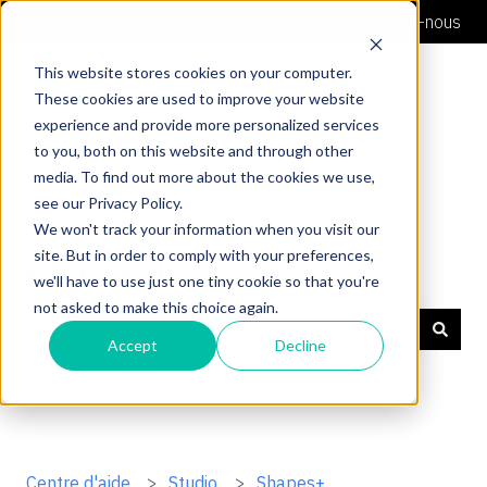
Français
Afficher le sous-menu pour les traductions
Contacte-nous
This website stores cookies on your computer.
These cookies are used to improve your website
experience and provide more personalized services
to you, both on this website and through other
media. To find out more about the cookies we use,
see our Privacy Policy.
We won't track your information when you visit our
site. But in order to comply with your preferences,
Soutien Shaper
we'll have to use just one tiny cookie so that you're
not asked to make this choice again.
Accept
Decline
Il n'y a aucune suggestion car le champ de recherche 
Centre d'aide
Studio
Shapes+