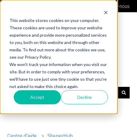
Français
Afficher le sous-menu pour les traductions
Contacte-nous
This website stores cookies on your computer.
These cookies are used to improve your website
experience and provide more personalized services
to you, both on this website and through other
media. To find out more about the cookies we use,
see our Privacy Policy.
We won't track your information when you visit our
site. But in order to comply with your preferences,
Soutien Shaper
we'll have to use just one tiny cookie so that you're
not asked to make this choice again.
Accept
Decline
Il n'y a aucune suggestion car le champ de recherche 
Centre d'aide
ShaperHub