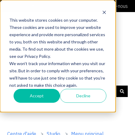
Français
Afficher le sous-menu pour les traductions
Contacte-nous
This website stores cookies on your computer.
These cookies are used to improve your website
experience and provide more personalized services
to you, both on this website and through other
media. To find out more about the cookies we use,
see our Privacy Policy.
We won't track your information when you visit our
site. But in order to comply with your preferences,
Soutien Shaper
we'll have to use just one tiny cookie so that you're
not asked to make this choice again.
Accept
Decline
Il n'y a aucune suggestion car le champ de recherche 
Centre d'aide
Studio
Menu principal