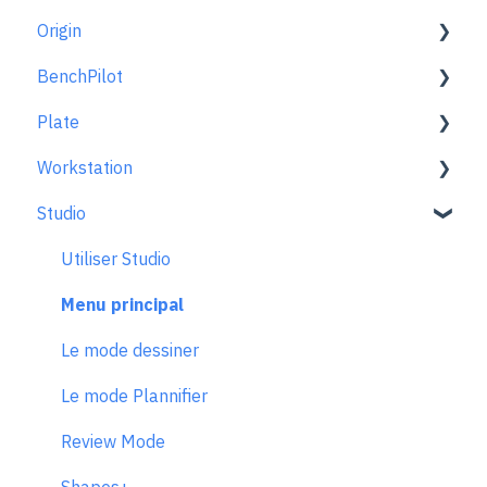
Origin
BenchPilot
Pour bien démarrer
Plate
Configuration de l'espace de travail
Connecter à BenchPilot
Workstation
Le mode scan
Réglages avant le fraisage
Plate général
Studio
Le mode dessiner
Réglages pendant le fraisage
En un coup d'œil
En savoir plus
Extensions
Dépannage de BenchPilot
Alignements avec Plate
Utiliser Studio
Le mode fraiser
Configuration avec Origin + Plate
Menu principal
Principes et techniques de fraisage
Travailler avec Plate
Le mode dessiner
Problèmes de fraisage
Butée de guidage
Le mode Plannifier
Messages d'erreur
Entretien et données techniques
Review Mode