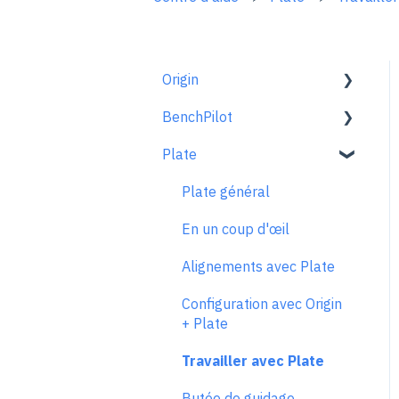
Origin
BenchPilot
Pour bien démarrer
Plate
Configuration de l'espace
Connecter à BenchPilot
de travail
Réglages avant le
Plate général
Le mode scan
fraisage
En un coup d'œil
Le mode dessiner
Réglages pendant le
Alignements avec Plate
fraisage
Extensions
Configuration avec Origin
Dépannage de BenchPilot
Le mode fraiser
+ Plate
Principes et techniques de
Travailler avec Plate
fraisage
Butée de guidage