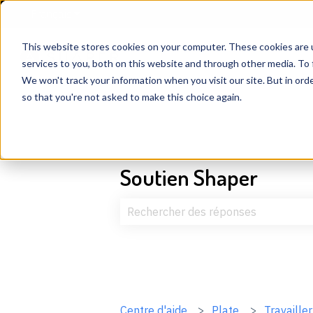
Français
Afficher le sous-menu pour les traductions
This website stores cookies on your computer. These cookies are 
services to you, both on this website and through other media. To 
We won't track your information when you visit our site. But in orde
so that you're not asked to make this choice again.
Soutien Shaper
Il n'y a aucune suggestion car le c
Centre d'aide
Plate
Travaille