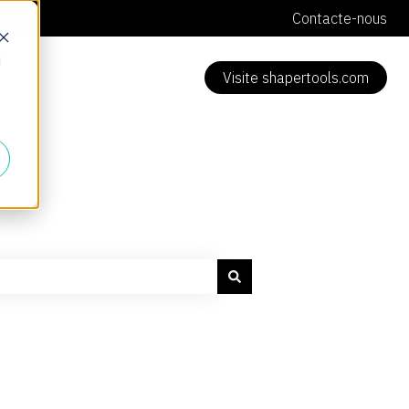
Contacte-nous
d
Visite shapertools.com