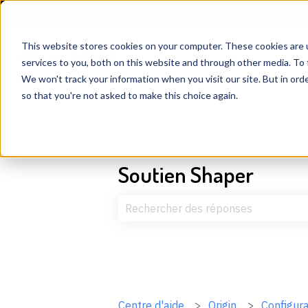
Français
Afficher le sous-menu pour les traductions
This website stores cookies on your computer. These cookies are 
services to you, both on this website and through other media. To 
We won't track your information when you visit our site. But in orde
so that you're not asked to make this choice again.
Soutien Shaper
Il n'y a aucune suggestion car le c
Centre d'aide
Origin
Configura