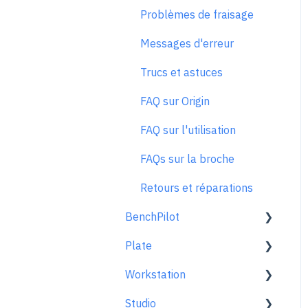
Problèmes de fraisage
Messages d'erreur
Trucs et astuces
FAQ sur Origin
FAQ sur l'utilisation
FAQs sur la broche
Retours et réparations
BenchPilot
Plate
Connecter à BenchPilot
Workstation
Réglages avant le
Plate général
fraisage
Studio
En un coup d'œil
En savoir plus