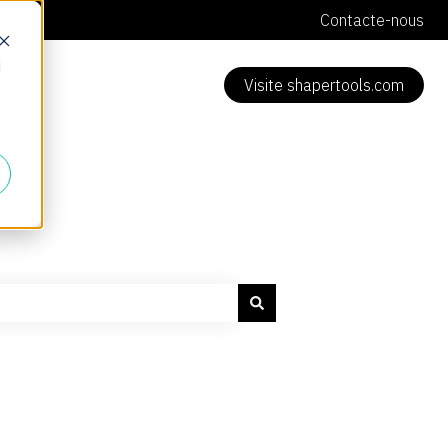
Contacte-nous
d
Visite shapertools.com