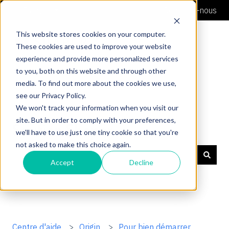
Français
Afficher le sous-menu pour les traductions
Contacte-nous
This website stores cookies on your computer.
These cookies are used to improve your website
experience and provide more personalized services
to you, both on this website and through other
media. To find out more about the cookies we use,
see our Privacy Policy.
We won't track your information when you visit our
site. But in order to comply with your preferences,
Soutien Shaper
we'll have to use just one tiny cookie so that you're
not asked to make this choice again.
Accept
Decline
Il n'y a aucune suggestion car le champ de recherche 
Centre d'aide
Origin
Pour bien démarrer