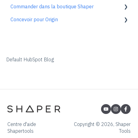
Commander dans la boutique Shaper
Entretien & maintenance
FAQ sur ShaperTape
Shaper Plate
ShaperHub general
Soutien aux comptes
Concevoir pour Origin
En savoir plus
Gen1 Origin
ShaperHub
FAQ sur le procédé de commande
Vue d'ensemble
Adobe Illustrator
Affinity Designer
Default HubSpot Blog
Coreldraw
Fusion 360
Inkscape
Palette CAD
Rhino 3d
Centre d'aide
Copyright © 2026, Shaper
Shapertools
Tools
Shapr3d