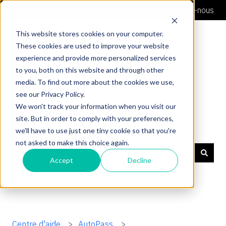
Français
Afficher le sous-menu pour les traductions
Contacte-nous
This website stores cookies on your computer.
These cookies are used to improve your website
experience and provide more personalized services
to you, both on this website and through other
media. To find out more about the cookies we use,
see our Privacy Policy.
We won't track your information when you visit our
site. But in order to comply with your preferences,
Soutien Shaper
we'll have to use just one tiny cookie so that you're
not asked to make this choice again.
Accept
Decline
Il n'y a aucune suggestion car le champ de recherche 
Centre d'aide
AutoPass