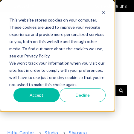
Deutsch
Untermenü für Übersetzungen anzeigen
Kontaktiere uns
This website stores cookies on your computer.
These cookies are used to improve your website
experience and provide more personalized services
to you, both on this website and through other
media. To find out more about the cookies we use,
see our Privacy Policy.
We won't track your information when you visit our
site. But in order to comply with your preferences,
Hilfe-Center
we'll have to use just one tiny cookie so that you're
not asked to make this choice again.
Accept
Decline
Es gibt keine Vorschläge, da das Suchfeld leer ist.
Hilfe-Center
Studio
Shapes+