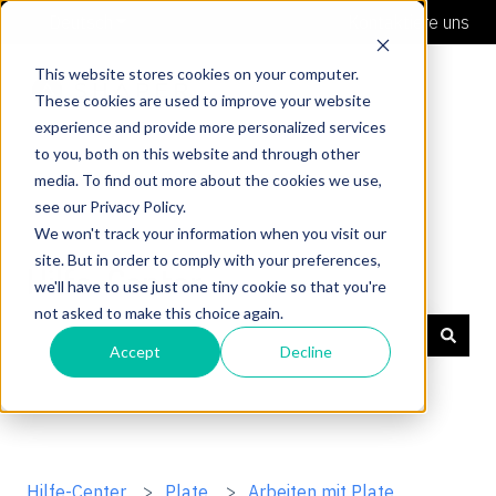
Deutsch
Untermenü für Übersetzungen anzeigen
Kontaktiere uns
This website stores cookies on your computer.
These cookies are used to improve your website
experience and provide more personalized services
to you, both on this website and through other
media. To find out more about the cookies we use,
see our Privacy Policy.
We won't track your information when you visit our
site. But in order to comply with your preferences,
Hilfe-Center
we'll have to use just one tiny cookie so that you're
not asked to make this choice again.
Accept
Decline
Es gibt keine Vorschläge, da das Suchfeld leer ist.
Hilfe-Center
Plate
Arbeiten mit Plate