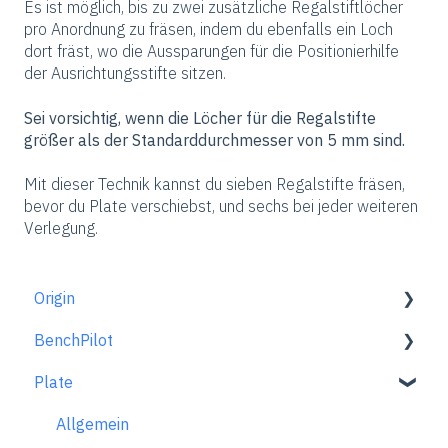
Es ist möglich, bis zu zwei zusätzliche Regalstiftlöcher
pro Anordnung zu fräsen, indem du ebenfalls ein Loch
dort fräst, wo die Aussparungen für die Positionierhilfe
der Ausrichtungsstifte sitzen.
Sei vorsichtig, wenn die Löcher für die Regalstifte
größer als der Standarddurchmesser von 5 mm sind.
Mit dieser Technik kannst du sieben Regalstifte fräsen,
bevor du Plate verschiebst, und sechs bei jeder weiteren
Verlegung.
Origin
BenchPilot
Erste Schritte
Plate
Arbeitsplatz einrichten
Mit BenchPilot verbinden
Scannen-Modus
Einstellungen vor dem Fräsen
Allgemein