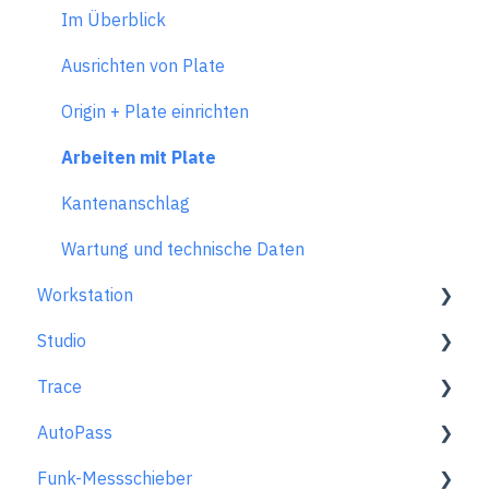
Gestalten-Modus
Einstellungen während des Fräsens
Im Überblick
Extensions
Fehlerbehebung Benchpilot
Ausrichten von Plate
Fräsen-Modus
Origin + Plate einrichten
Frästechniken und -grundsätze
Arbeiten mit Plate
Probleme beim Fräsen
Kantenanschlag
Fehlermeldungen
Wartung und technische Daten
Workstation
Tipps und Tricks
Studio
FAQs zur Anwendung
Generelle Informationen
Trace
FAQ zur Nutzung
So nutzt du Studio
AutoPass
Spindel FAQs
Hauptmenü
Erste Schritte
Funk-Messschieber
Rücksendungen & Reparaturen
Gestalten-Modus
Skizze Erfassen
Aktivierung