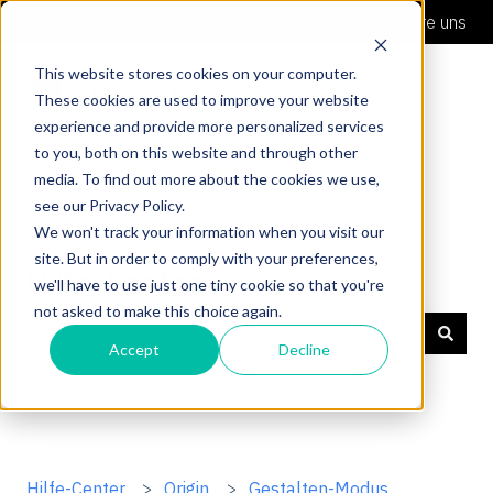
Deutsch
Untermenü für Übersetzungen anzeigen
Kontaktiere uns
This website stores cookies on your computer.
These cookies are used to improve your website
experience and provide more personalized services
to you, both on this website and through other
media. To find out more about the cookies we use,
see our Privacy Policy.
We won't track your information when you visit our
site. But in order to comply with your preferences,
Hilfe-Center
we'll have to use just one tiny cookie so that you're
not asked to make this choice again.
Accept
Decline
Es gibt keine Vorschläge, da das Suchfeld leer ist.
Hilfe-Center
Origin
Gestalten-Modus