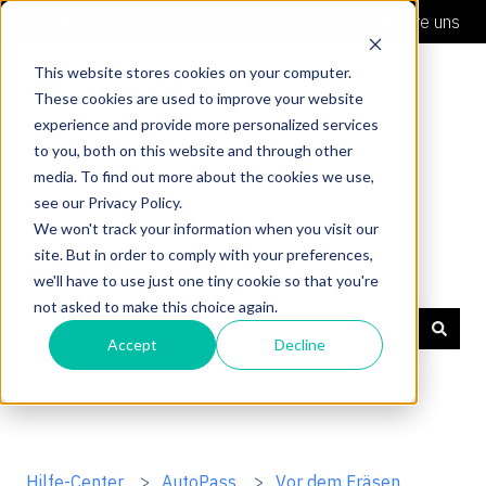
Deutsch
Untermenü für Übersetzungen anzeigen
Kontaktiere uns
This website stores cookies on your computer.
These cookies are used to improve your website
experience and provide more personalized services
to you, both on this website and through other
media. To find out more about the cookies we use,
see our Privacy Policy.
We won't track your information when you visit our
site. But in order to comply with your preferences,
Hilfe-Center
we'll have to use just one tiny cookie so that you're
not asked to make this choice again.
Accept
Decline
Es gibt keine Vorschläge, da das Suchfeld leer ist.
Hilfe-Center
AutoPass
Vor dem Fräsen