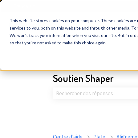
Français
Afficher le sous-menu pour les traductions
This website stores cookies on your computer. These cookies are 
services to you, both on this website and through other media. To 
We won't track your information when you visit our site. But in orde
so that you're not asked to make this choice again.
Soutien Shaper
Il n'y a aucune suggestion car le c
Centre d'aide
Plate
Aligneme