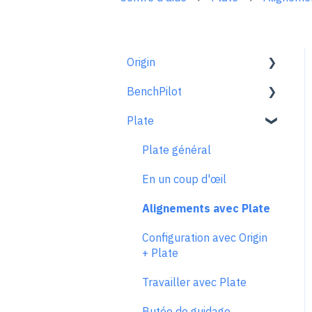
Origin
BenchPilot
Pour bien démarrer
Plate
Configuration de l'espace
Connecter à BenchPilot
de travail
Réglages avant le
Plate général
Le mode scan
fraisage
En un coup d'œil
Le mode dessiner
Réglages pendant le
Alignements avec Plate
fraisage
Extensions
Configuration avec Origin
Dépannage de BenchPilot
Le mode fraiser
+ Plate
Principes et techniques de
Travailler avec Plate
fraisage
Butée de guidage