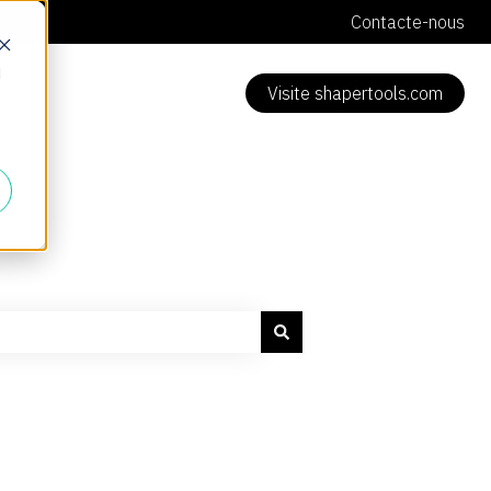
Contacte-nous
d
Visite shapertools.com