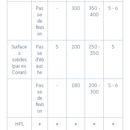
Pas
-
300
350 -
5 - 6
se
400
de
finiti
on
Surface
Pas
5
200
250 -
5
s
se
350
solides
d'éb
(par ex.
auc
Corian)
he
Pas
-
180
200 -
5 - 6
se
300
de
finiti
on
HPL
×
×
×
×
×