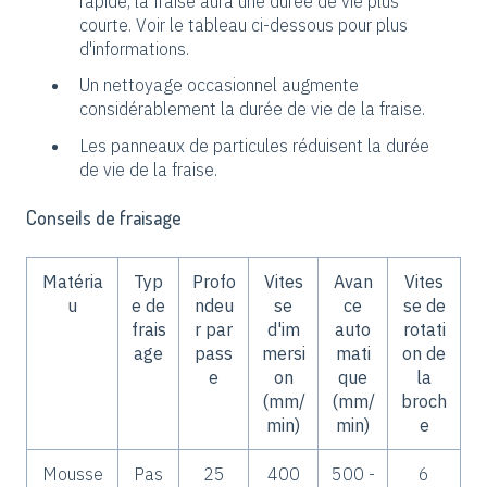
rapide, la fraise aura une durée de vie plus
courte. Voir le tableau ci-dessous pour plus
d'informations.
Un nettoyage occasionnel augmente
considérablement la durée de vie de la fraise.
Les panneaux de particules réduisent la durée
de vie de la fraise.
Conseils de fraisage
Matéria
Typ
Profo
Vites
Avan
Vites
u
e de
ndeu
se
ce
se de
frais
r par
d'im
auto
rotati
age
pass
mersi
mati
on de
e
on
que
la
(mm/
(mm/
broch
min)
min)
e
Mousse
Pas
25
400
500 -
6