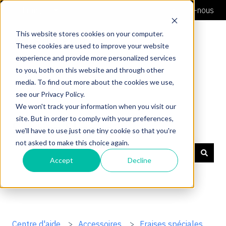
Français
Afficher le sous-menu pour les traductions
Contacte-nous
This website stores cookies on your computer.
These cookies are used to improve your website
experience and provide more personalized services
to you, both on this website and through other
media. To find out more about the cookies we use,
see our Privacy Policy.
We won't track your information when you visit our
site. But in order to comply with your preferences,
Soutien Shaper
we'll have to use just one tiny cookie so that you're
not asked to make this choice again.
Accept
Decline
Il n'y a aucune suggestion car le champ de recherche 
Centre d'aide
Accessoires
Fraises spéciales