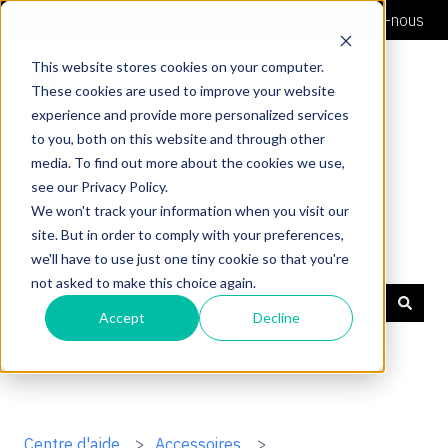
Français
Afficher le sous-menu pour les traductions
Contacte-nous
This website stores cookies on your computer.
These cookies are used to improve your website
experience and provide more personalized services
to you, both on this website and through other
media. To find out more about the cookies we use,
see our Privacy Policy.
We won't track your information when you visit our
site. But in order to comply with your preferences,
Soutien Shaper
we'll have to use just one tiny cookie so that you're
not asked to make this choice again.
Accept
Decline
Il n'y a aucune suggestion car le champ de recherche 
Centre d'aide
Accessoires