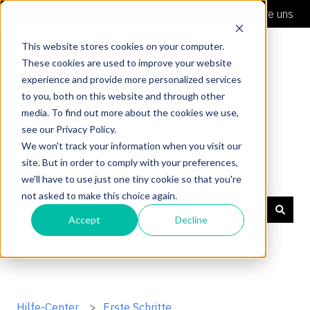
Deutsch
Untermenü für Übersetzungen anzeigen
Kontaktiere uns
This website stores cookies on your computer.
These cookies are used to improve your website
experience and provide more personalized services
to you, both on this website and through other
media. To find out more about the cookies we use,
see our Privacy Policy.
We won't track your information when you visit our
site. But in order to comply with your preferences,
Hilfe-Center
we'll have to use just one tiny cookie so that you're
not asked to make this choice again.
Accept
Decline
Es gibt keine Vorschläge, da das Suchfeld leer ist.
Hilfe-Center
Erste Schritte