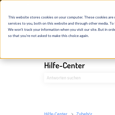
Deutsch
Untermenü für Übersetzungen anzeigen
This website stores cookies on your computer. These cookies are 
services to you, both on this website and through other media. To 
We won't track your information when you visit our site. But in orde
so that you're not asked to make this choice again.
Hilfe-Center
Es gibt keine Vorschläge, da das Suc
Hilfe-Center
Zubehör