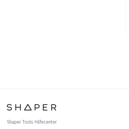
Adobe Illustrator
Affinity Designer
Coreldraw
Fusion 360
Inkscape
Palette CAD
Rhino 3d
Shapr3d
SketchUp
Pytha
Shaper Tools Hilfecenter
Vectr