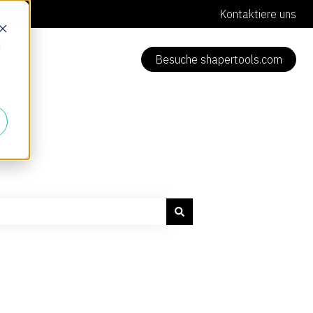
Kontaktiere uns
d
Besuche shapertools.com