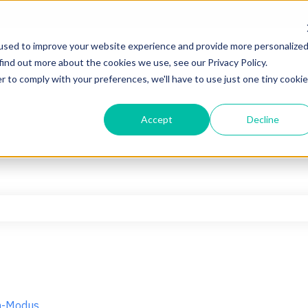
used to improve your website experience and provide more personalize
find out more about the cookies we use, see our Privacy Policy.
r to comply with your preferences, we'll have to use just one tiny cookie
Accept
Decline
hfeld leer ist.
n-Modus