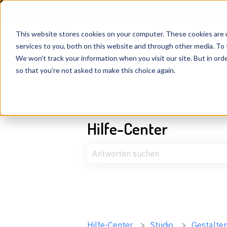
Deutsch
Untermenü für Übersetzungen anzeigen
This website stores cookies on your computer. These cookies are 
services to you, both on this website and through other media. To 
We won't track your information when you visit our site. But in orde
so that you're not asked to make this choice again.
Hilfe-Center
Es gibt keine Vorschläge, da das Suc
Hilfe-Center
Studio
Gestalte