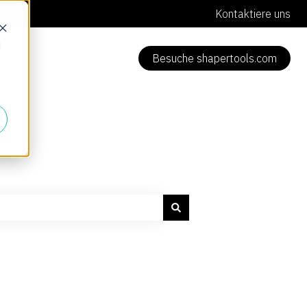
Kontaktiere uns
d
Besuche shapertools.com