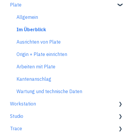
Plate
Arbeitsplatz einrichten
Mit BenchPilot verbinden
Scannen-Modus
Einstellungen vor dem Fräsen
Allgemein
Gestalten-Modus
Einstellungen während des Fräsens
Im Überblick
Extensions
Fehlerbehebung Benchpilot
Ausrichten von Plate
Fräsen-Modus
Origin + Plate einrichten
Frästechniken und -grundsätze
Arbeiten mit Plate
Probleme beim Fräsen
Kantenanschlag
Fehlermeldungen
Wartung und technische Daten
Workstation
Tipps und Tricks
Studio
FAQs zur Anwendung
Generelle Informationen
Trace
FAQ zur Nutzung
So nutzt du Studio