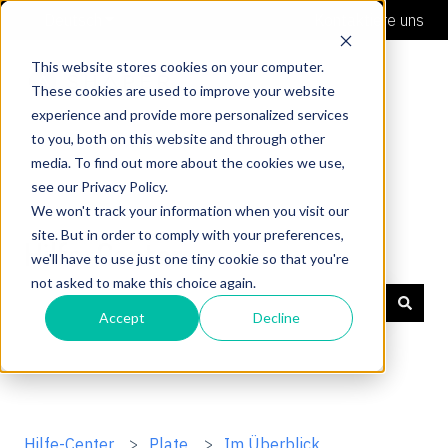
Deutsch
Untermenü für Übersetzungen anzeigen
Kontaktiere uns
This website stores cookies on your computer.
These cookies are used to improve your website
experience and provide more personalized services
to you, both on this website and through other
media. To find out more about the cookies we use,
see our Privacy Policy.
We won't track your information when you visit our
site. But in order to comply with your preferences,
Hilfe-Center
we'll have to use just one tiny cookie so that you're
not asked to make this choice again.
Accept
Decline
Es gibt keine Vorschläge, da das Suchfeld leer ist.
Hilfe-Center
Plate
Im Überblick