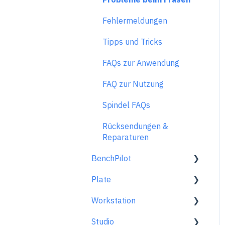
Fehlermeldungen
Tipps und Tricks
FAQs zur Anwendung
FAQ zur Nutzung
Spindel FAQs
Rücksendungen &
Reparaturen
BenchPilot
Plate
Mit BenchPilot verbinden
Workstation
Einstellungen vor dem
Allgemein
Fräsen
Studio
Im Überblick
Generelle Informationen