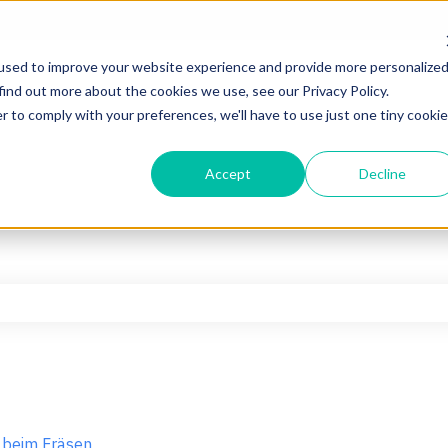
used to improve your website experience and provide more personalize
find out more about the cookies we use, see our Privacy Policy.
r to comply with your preferences, we'll have to use just one tiny cookie
Accept
Decline
hfeld leer ist.
 beim Fräsen