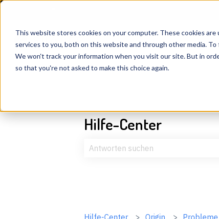
Deutsch
Untermenü für Übersetzungen anzeigen
This website stores cookies on your computer. These cookies are 
services to you, both on this website and through other media. To 
We won't track your information when you visit our site. But in orde
so that you're not asked to make this choice again.
Hilfe-Center
Es gibt keine Vorschläge, da das Suc
Hilfe-Center
Origin
Probleme