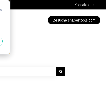
Kontaktiere uns
d
Besuche shapertools.com