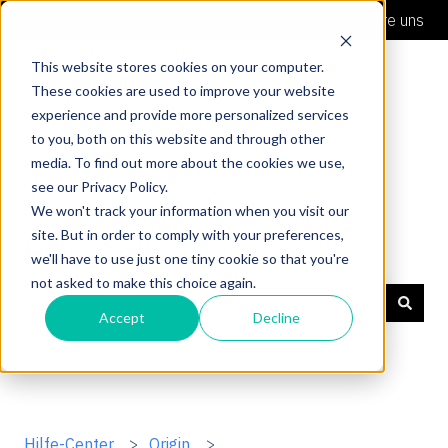
Deutsch
Untermenü für Übersetzungen anzeigen
Kontaktiere uns
This website stores cookies on your computer.
These cookies are used to improve your website
experience and provide more personalized services
to you, both on this website and through other
media. To find out more about the cookies we use,
see our Privacy Policy.
We won't track your information when you visit our
site. But in order to comply with your preferences,
Hilfe-Center
we'll have to use just one tiny cookie so that you're
not asked to make this choice again.
Accept
Decline
Es gibt keine Vorschläge, da das Suchfeld leer ist.
Hilfe-Center
Origin