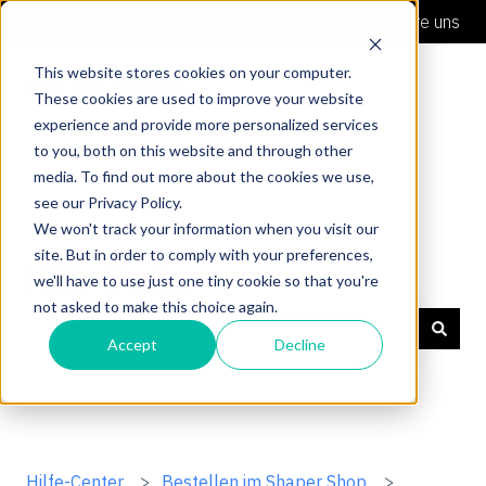
Deutsch
Untermenü für Übersetzungen anzeigen
Kontaktiere uns
This website stores cookies on your computer.
These cookies are used to improve your website
experience and provide more personalized services
to you, both on this website and through other
media. To find out more about the cookies we use,
see our Privacy Policy.
We won't track your information when you visit our
site. But in order to comply with your preferences,
Hilfe-Center
we'll have to use just one tiny cookie so that you're
not asked to make this choice again.
Accept
Decline
Es gibt keine Vorschläge, da das Suchfeld leer ist.
Hilfe-Center
Bestellen im Shaper Shop