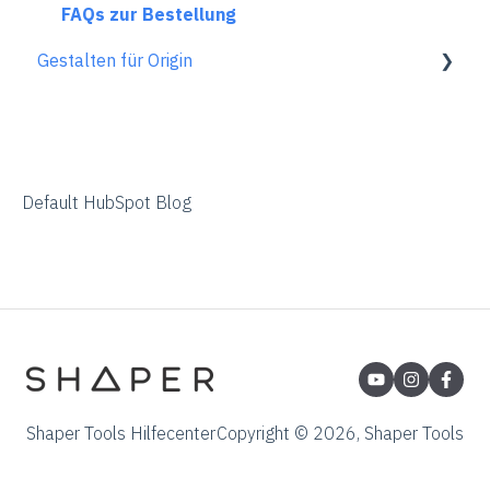
Spindel FAQs
Generelle Informationen
Gen1 Origin
ShaperHub
FAQs zur Bestellung
Gestalten für Origin
Rücksendungen & Reparaturen
Übersicht
Adobe Illustrator
Affinity Designer
Default HubSpot Blog
Coreldraw
Fusion 360
Inkscape
Palette CAD
Rhino 3d
Shaper Tools Hilfecenter
Copyright © 2026, Shaper Tools
Shapr3d