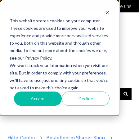
Deutsch
Untermenü für Übersetzungen anzeigen
Kontaktiere uns
This website stores cookies on your computer.
These cookies are used to improve your website
experience and provide more personalized services
to you, both on this website and through other
media. To find out more about the cookies we use,
see our Privacy Policy.
We won't track your information when you visit our
site. But in order to comply with your preferences,
Hilfe-Center
we'll have to use just one tiny cookie so that you're
not asked to make this choice again.
Accept
Decline
Es gibt keine Vorschläge, da das Suchfeld leer ist.
Hilfe-Center
Bestellen im Shaper Shop