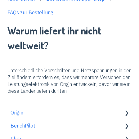
FAQs zur Bestellung
Warum liefert ihr nicht
weltweit?
Unterschiedliche Vorschriften und Netzspannungen in den
Zielländern erfordern es, dass wir mehrere Versionen der
Leistungselektronik von Origin entwickeln, bevor wir sie in
diese Länder liefern dürften.
Origin
BenchPilot
Erste Schritte
Plate
Arbeitsplatz einrichten
Mit BenchPilot verbinden