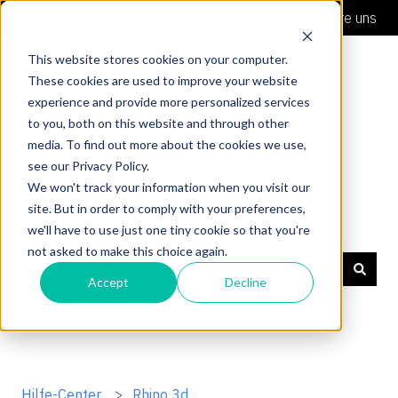
Deutsch
Untermenü für Übersetzungen anzeigen
Kontaktiere uns
This website stores cookies on your computer.
These cookies are used to improve your website
experience and provide more personalized services
to you, both on this website and through other
media. To find out more about the cookies we use,
see our Privacy Policy.
We won't track your information when you visit our
site. But in order to comply with your preferences,
Hilfe-Center
we'll have to use just one tiny cookie so that you're
not asked to make this choice again.
Accept
Decline
Es gibt keine Vorschläge, da das Suchfeld leer ist.
Hilfe-Center
Rhino 3d