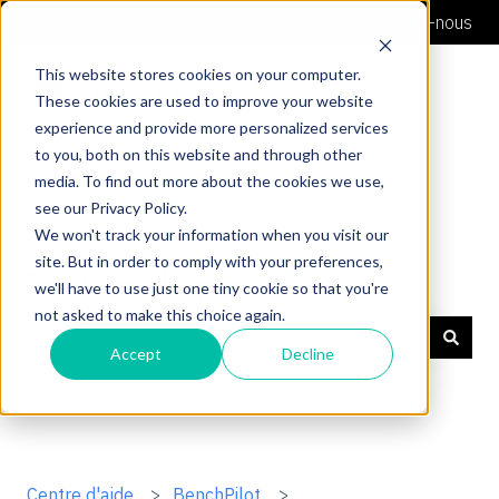
Français
Afficher le sous-menu pour les traductions
Contacte-nous
This website stores cookies on your computer.
These cookies are used to improve your website
experience and provide more personalized services
to you, both on this website and through other
media. To find out more about the cookies we use,
see our Privacy Policy.
We won't track your information when you visit our
site. But in order to comply with your preferences,
Soutien Shaper
we'll have to use just one tiny cookie so that you're
not asked to make this choice again.
Accept
Decline
Il n'y a aucune suggestion car le champ de recherche 
Centre d'aide
BenchPilot