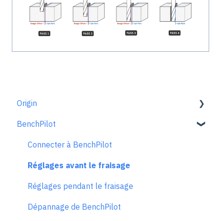
Origin
BenchPilot
Pour bien démarrer
Configuration de l'espace de travail
Connecter à BenchPilot
Le mode scan
Réglages avant le fraisage
Le mode dessiner
Réglages pendant le fraisage
Extensions
Dépannage de BenchPilot