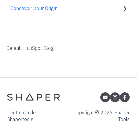
Concevoir pour Origin
En savoir plus
Gen1 Origin
ShaperHub
FAQ sur le procédé de commande
Vue d'ensemble
Adobe Illustrator
Affinity Designer
Default HubSpot Blog
Coreldraw
Fusion 360
Inkscape
Palette CAD
Rhino 3d
Centre d'aide
Copyright © 2026, Shaper
Shapertools
Tools
Shapr3d
SketchUp