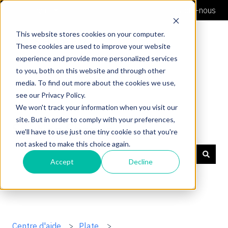
Français
Afficher le sous-menu pour les traductions
Contacte-nous
This website stores cookies on your computer.
These cookies are used to improve your website
experience and provide more personalized services
to you, both on this website and through other
media. To find out more about the cookies we use,
see our Privacy Policy.
We won't track your information when you visit our
site. But in order to comply with your preferences,
Soutien Shaper
we'll have to use just one tiny cookie so that you're
not asked to make this choice again.
Accept
Decline
Il n'y a aucune suggestion car le champ de recherche 
Centre d'aide
Plate