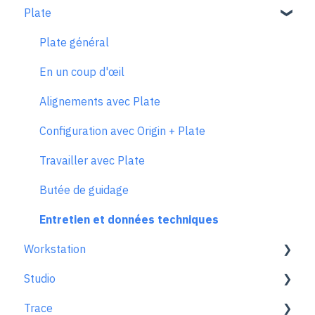
Plate
Configuration de l'espace de travail
Connecter à BenchPilot
Le mode scan
Réglages avant le fraisage
Plate général
Le mode dessiner
Réglages pendant le fraisage
En un coup d'œil
Extensions
Dépannage de BenchPilot
Alignements avec Plate
Le mode fraiser
Configuration avec Origin + Plate
Principes et techniques de fraisage
Travailler avec Plate
Problèmes de fraisage
Butée de guidage
Messages d'erreur
Entretien et données techniques
Workstation
Trucs et astuces
Studio
FAQ sur Origin
En savoir plus
Trace
FAQ sur l'utilisation
Utiliser Studio