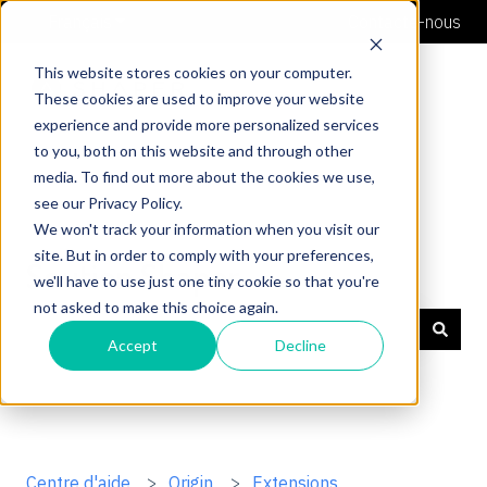
Français
Afficher le sous-menu pour les traductions
Contacte-nous
This website stores cookies on your computer.
These cookies are used to improve your website
experience and provide more personalized services
to you, both on this website and through other
media. To find out more about the cookies we use,
see our Privacy Policy.
We won't track your information when you visit our
site. But in order to comply with your preferences,
Soutien Shaper
we'll have to use just one tiny cookie so that you're
not asked to make this choice again.
Accept
Decline
Il n'y a aucune suggestion car le champ de recherche 
Centre d'aide
Origin
Extensions