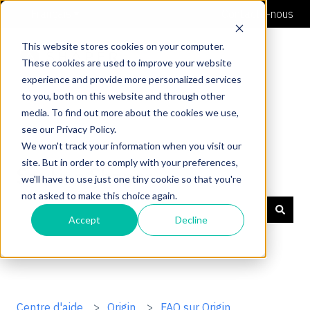
Français
Afficher le sous-menu pour les traductions
Contacte-nous
This website stores cookies on your computer.
These cookies are used to improve your website
experience and provide more personalized services
to you, both on this website and through other
media. To find out more about the cookies we use,
see our Privacy Policy.
We won't track your information when you visit our
site. But in order to comply with your preferences,
Soutien Shaper
we'll have to use just one tiny cookie so that you're
not asked to make this choice again.
Accept
Decline
Il n'y a aucune suggestion car le champ de recherche 
Centre d'aide
Origin
FAQ sur Origin