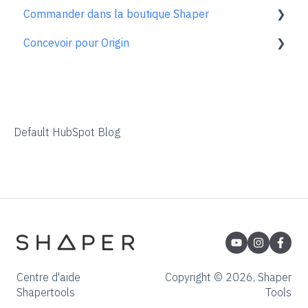
Commander dans la boutique Shaper
Entretien & maintenance
FAQ sur ShaperTape
Shaper Plate
ShaperHub general
Soutien aux comptes
Concevoir pour Origin
En savoir plus
Gen1 Origin
ShaperHub
FAQ sur le procédé de commande
Vue d'ensemble
Adobe Illustrator
Affinity Designer
Default HubSpot Blog
Coreldraw
Fusion 360
Inkscape
Palette CAD
Rhino 3d
Centre d'aide
Copyright © 2026, Shaper
Shapertools
Tools
Shapr3d