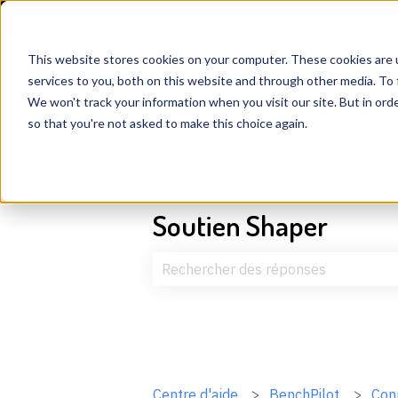
Français
Afficher le sous-menu pour les traductions
This website stores cookies on your computer. These cookies are 
services to you, both on this website and through other media. To 
We won't track your information when you visit our site. But in orde
so that you're not asked to make this choice again.
Soutien Shaper
Il n'y a aucune suggestion car le c
Centre d'aide
BenchPilot
Con