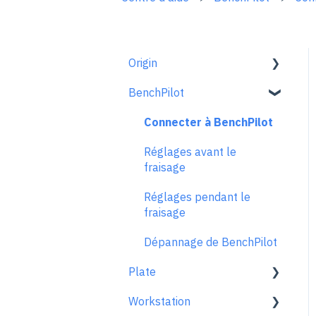
Origin
BenchPilot
Pour bien démarrer
Configuration de l'espace
Connecter à BenchPilot
de travail
Réglages avant le
Le mode scan
fraisage
Le mode dessiner
Réglages pendant le
fraisage
Extensions
Dépannage de BenchPilot
Le mode fraiser
Plate
Principes et techniques de
Workstation
fraisage
Plate général