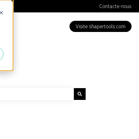
Contacte-nous
d
Visite shapertools.com