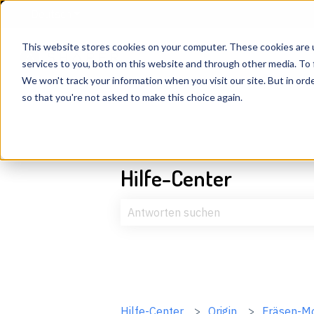
Deutsch
Untermenü für Übersetzungen anzeigen
This website stores cookies on your computer. These cookies are 
services to you, both on this website and through other media. To 
We won't track your information when you visit our site. But in orde
so that you're not asked to make this choice again.
Hilfe-Center
Es gibt keine Vorschläge, da das Suc
Hilfe-Center
Origin
Fräsen-M