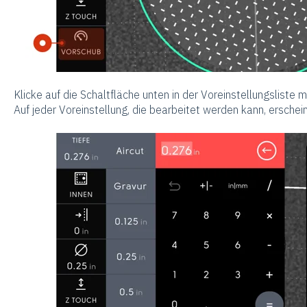
Klicke auf die Schaltfläche unten in der Voreinstellungsliste
Auf jeder Voreinstellung, die bearbeitet werden kann, erschein