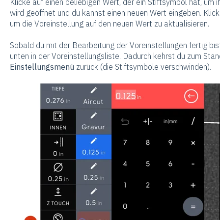
Klicke auf einen beliebigen Wert, der ein Stiftsymbol hat, um
wird geöffnet und du kannst einen neuen Wert eingeben. Klic
um die Voreinstellung auf den neuen Wert zu aktualisieren.
Sobald du mit der Bearbeitung der Voreinstellungen fertig bist
unten in der Voreinstellungsliste. Dadurch kehrst du zum Sta
Einstellungsmenü
zurück (die Stiftsymbole verschwinden).