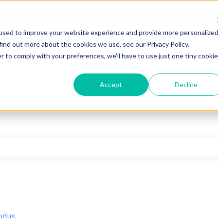
used to improve your website experience and provide more personalize
find out more about the cookies we use, see our Privacy Policy.
r to comply with your preferences, we'll have to use just one tiny cookie
Accept
Decline
hfeld leer ist.
odus