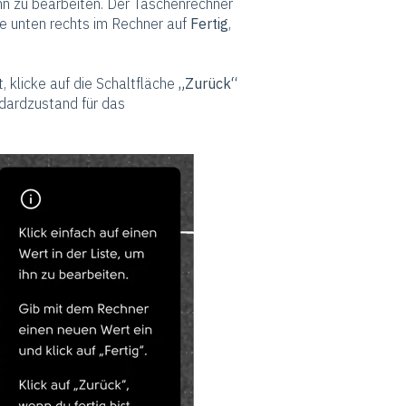
 ihn zu bearbeiten. Der Taschenrechner
ke unten rechts im Rechner auf
Fertig
,
, klicke auf die Schaltfläche
„Zurück“
ndardzustand für das