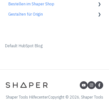
Bestellen im Shaper Shop
Pflege & Wartung
FAQs zum ShaperTape
Shaper Plate
ShaperHub allgemein
Unterstützung
Gestalten für Origin
Generelle Informationen
Gen1 Origin
ShaperHub
FAQs zur Bestellung
Übersicht
Adobe Illustrator
Affinity Designer
Default HubSpot Blog
Coreldraw
Fusion 360
Inkscape
Palette CAD
Rhino 3d
Shaper Tools Hilfecenter
Copyright © 2026, Shaper Tools
Shapr3d