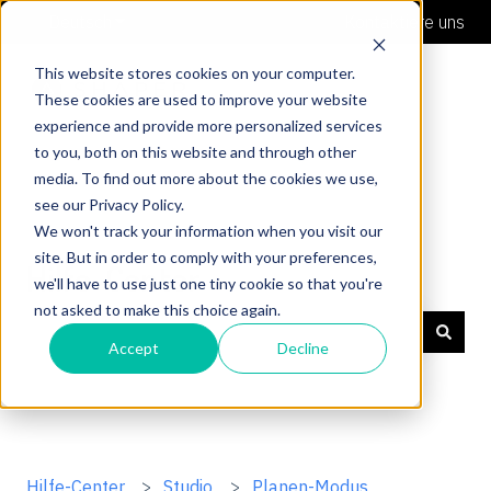
Deutsch
Untermenü für Übersetzungen anzeigen
Kontaktiere uns
This website stores cookies on your computer.
These cookies are used to improve your website
experience and provide more personalized services
to you, both on this website and through other
media. To find out more about the cookies we use,
see our Privacy Policy.
We won't track your information when you visit our
site. But in order to comply with your preferences,
Hilfe-Center
we'll have to use just one tiny cookie so that you're
not asked to make this choice again.
Accept
Decline
Es gibt keine Vorschläge, da das Suchfeld leer ist.
Hilfe-Center
Studio
Planen-Modus