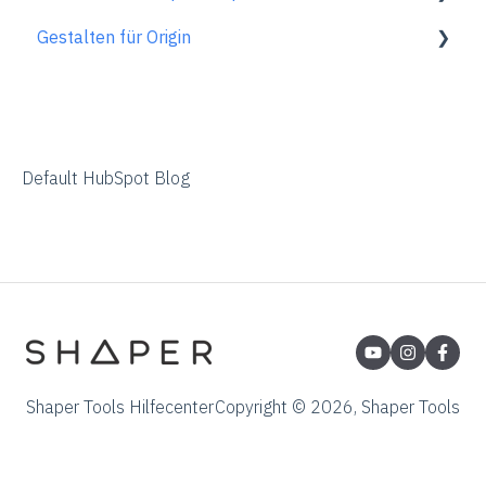
Gestalten für Origin
Generelle Informationen
Gen1 Origin
ShaperHub
FAQs zur Bestellung
Übersicht
Adobe Illustrator
Affinity Designer
Default HubSpot Blog
Coreldraw
Fusion 360
Inkscape
Palette CAD
Rhino 3d
Shaper Tools Hilfecenter
Copyright © 2026, Shaper Tools
Shapr3d