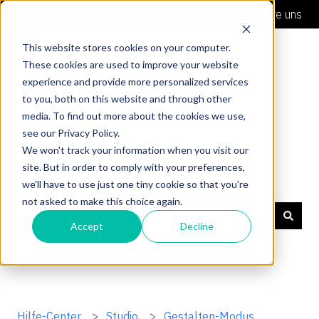
Deutsch
Untermenü für Übersetzungen anzeigen
Kontaktiere uns
This website stores cookies on your computer.
These cookies are used to improve your website
experience and provide more personalized services
to you, both on this website and through other
media. To find out more about the cookies we use,
see our Privacy Policy.
We won't track your information when you visit our
site. But in order to comply with your preferences,
Hilfe-Center
we'll have to use just one tiny cookie so that you're
not asked to make this choice again.
Accept
Decline
Es gibt keine Vorschläge, da das Suchfeld leer ist.
Hilfe-Center
Studio
Gestalten-Modus