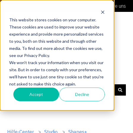
Deutsch
Untermenü für Übersetzungen anzeigen
Kontaktiere uns
This website stores cookies on your computer.
These cookies are used to improve your website
experience and provide more personalized services
to you, both on this website and through other
media. To find out more about the cookies we use,
see our Privacy Policy.
We won't track your information when you visit our
site. But in order to comply with your preferences,
Hilfe-Center
we'll have to use just one tiny cookie so that you're
not asked to make this choice again.
Accept
Decline
Es gibt keine Vorschläge, da das Suchfeld leer ist.
Hilfe-Center
Studio
Shapes+