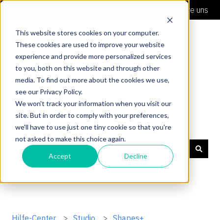
Deutsch
Untermenü für Übersetzungen anzeigen
Kontaktiere uns
This website stores cookies on your computer.
These cookies are used to improve your website
experience and provide more personalized services
to you, both on this website and through other
media. To find out more about the cookies we use,
see our Privacy Policy.
We won't track your information when you visit our
site. But in order to comply with your preferences,
Hilfe-Center
we'll have to use just one tiny cookie so that you're
not asked to make this choice again.
Accept
Decline
Es gibt keine Vorschläge, da das Suchfeld leer ist.
Hilfe-Center
Studio
Shapes+