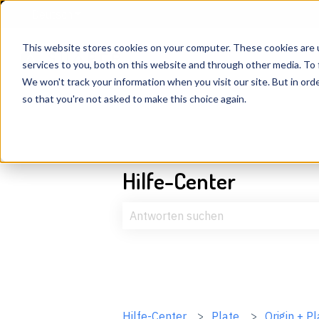
Deutsch
Untermenü für Übersetzungen anzeigen
This website stores cookies on your computer. These cookies are 
services to you, both on this website and through other media. To 
We won't track your information when you visit our site. But in orde
so that you're not asked to make this choice again.
Hilfe-Center
Es gibt keine Vorschläge, da das Suc
Hilfe-Center
Plate
Origin + Pl