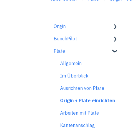
Origin
BenchPilot
Erste Schritte
Plate
Arbeitsplatz einrichten
Mit BenchPilot verbinden
Scannen-Modus
Einstellungen vor dem
Allgemein
Fräsen
Gestalten-Modus
Im Überblick
Einstellungen während
Extensions
Ausrichten von Plate
des Fräsens
Fräsen-Modus
Origin + Plate einrichten
Fehlerbehebung
Benchpilot
Frästechniken und -
Arbeiten mit Plate
grundsätze
Kantenanschlag
Probleme beim Fräsen