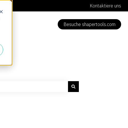
Kontaktiere uns
d
Besuche shapertools.com