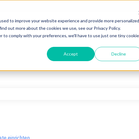
used to improve your website experience and provide more personalize
find out more about the cookies we use, see our Privacy Policy.
r to comply with your preferences, we'll have to use just one tiny cookie
Accept
Decline
hfeld leer ist.
ate einrichten