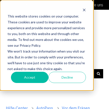
Deutsch
Untermenü für Übersetzungen anzeigen
Kontaktiere uns
This website stores cookies on your computer.
These cookies are used to improve your website
experience and provide more personalized services
to you, both on this website and through other
media. To find out more about the cookies we use,
see our Privacy Policy.
We won't track your information when you visit our
site. But in order to comply with your preferences,
Hilfe-Center
we'll have to use just one tiny cookie so that you're
not asked to make this choice again.
Accept
Decline
Es gibt keine Vorschläge, da das Suchfeld leer ist.
Hilfe-Center
AutoPass
Vor dem Fräsen