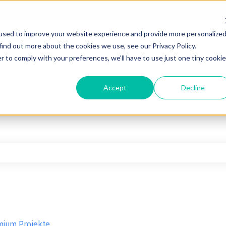
used to improve your website experience and provide more personalize
find out more about the cookies we use, see our Privacy Policy.
r to comply with your preferences, we'll have to use just one tiny cookie
Accept
Decline
hfeld leer ist.
mium Projekte