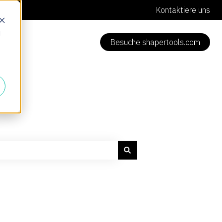
Kontaktiere uns
d
Besuche shapertools.com