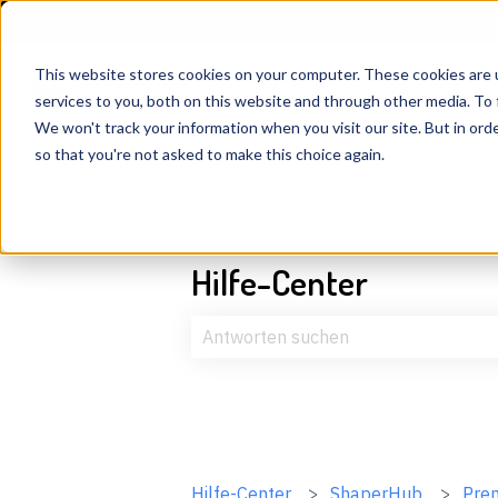
Deutsch
Untermenü für Übersetzungen anzeigen
This website stores cookies on your computer. These cookies are 
services to you, both on this website and through other media. To 
We won't track your information when you visit our site. But in orde
so that you're not asked to make this choice again.
Hilfe-Center
Es gibt keine Vorschläge, da das Suc
Hilfe-Center
ShaperHub
Pre