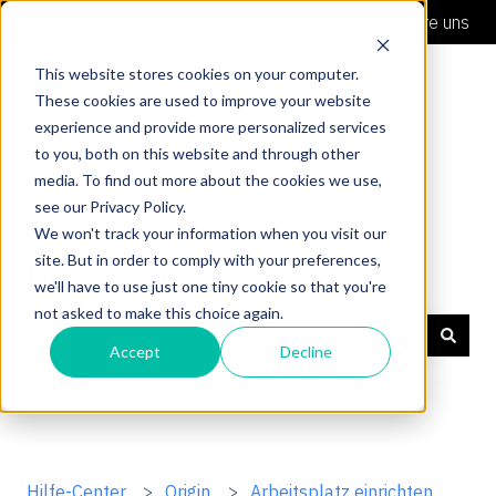
Deutsch
Untermenü für Übersetzungen anzeigen
Kontaktiere uns
This website stores cookies on your computer.
These cookies are used to improve your website
experience and provide more personalized services
to you, both on this website and through other
media. To find out more about the cookies we use,
see our Privacy Policy.
We won't track your information when you visit our
site. But in order to comply with your preferences,
Hilfe-Center
we'll have to use just one tiny cookie so that you're
not asked to make this choice again.
Accept
Decline
Es gibt keine Vorschläge, da das Suchfeld leer ist.
Hilfe-Center
Origin
Arbeitsplatz einrichten