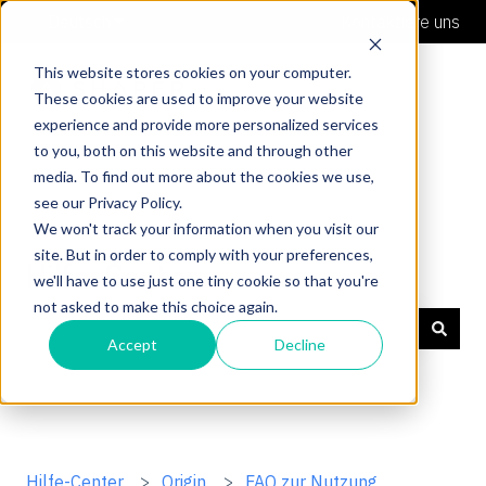
Deutsch
Untermenü für Übersetzungen anzeigen
Kontaktiere uns
This website stores cookies on your computer.
These cookies are used to improve your website
experience and provide more personalized services
to you, both on this website and through other
media. To find out more about the cookies we use,
see our Privacy Policy.
We won't track your information when you visit our
site. But in order to comply with your preferences,
Hilfe-Center
we'll have to use just one tiny cookie so that you're
not asked to make this choice again.
Accept
Decline
Es gibt keine Vorschläge, da das Suchfeld leer ist.
Hilfe-Center
Origin
FAQ zur Nutzung