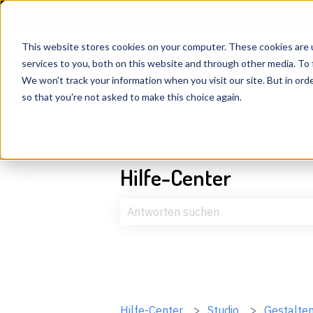
Deutsch
Untermenü für Übersetzungen anzeigen
This website stores cookies on your computer. These cookies are 
services to you, both on this website and through other media. To 
We won't track your information when you visit our site. But in orde
so that you're not asked to make this choice again.
Hilfe-Center
Es gibt keine Vorschläge, da das Suc
Hilfe-Center
Studio
Gestalte