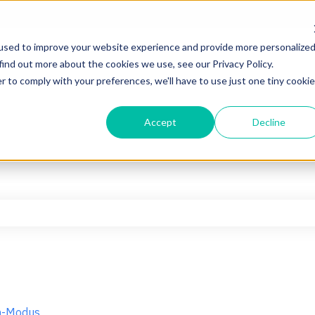
used to improve your website experience and provide more personalize
find out more about the cookies we use, see our Privacy Policy.
r to comply with your preferences, we'll have to use just one tiny cookie
Accept
Decline
hfeld leer ist.
n-Modus