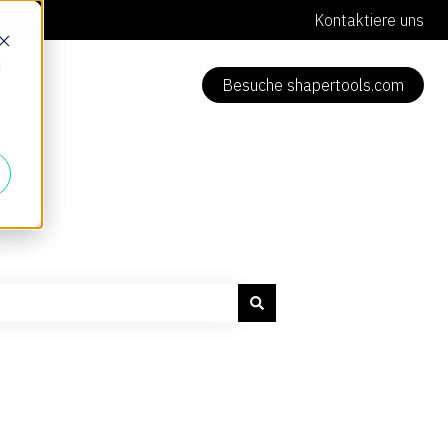
Kontaktiere uns
d
Besuche shapertools.com