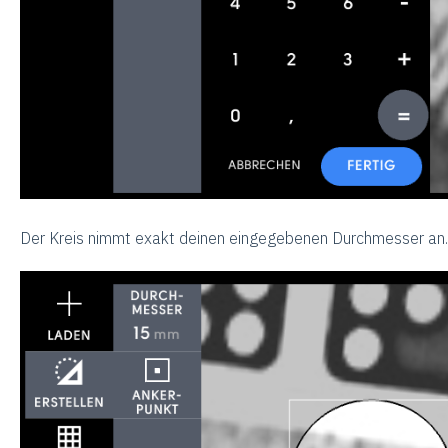
Der Kreis nimmt exakt deinen eingegebenen Durchmesser an.