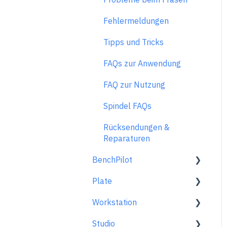
Fehlermeldungen
Tipps und Tricks
FAQs zur Anwendung
FAQ zur Nutzung
Spindel FAQs
Rücksendungen &
Reparaturen
BenchPilot
Plate
Mit BenchPilot verbinden
Workstation
Einstellungen vor dem
Allgemein
Fräsen
Studio
Im Überblick
Generelle Informationen