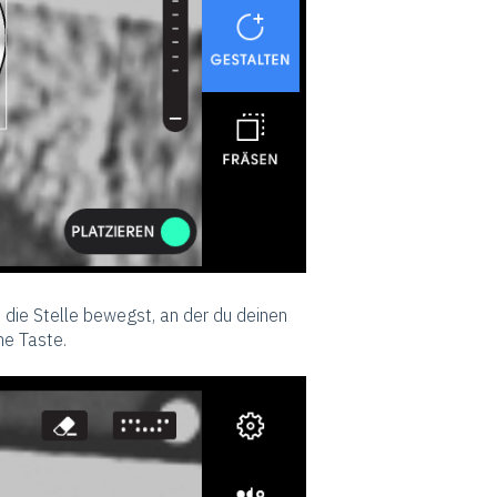
 die Stelle bewegst, an der du deinen
ne Taste.