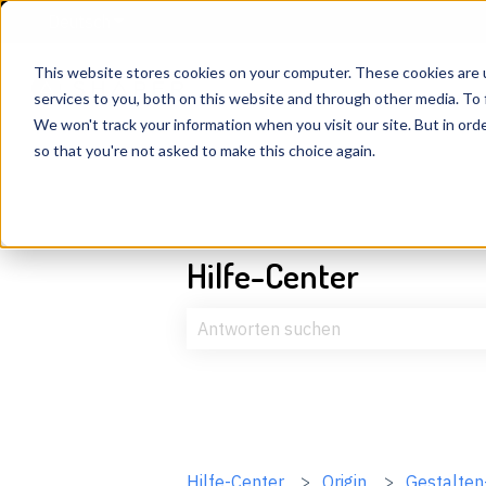
Deutsch
Untermenü für Übersetzungen anzeigen
This website stores cookies on your computer. These cookies are 
services to you, both on this website and through other media. To 
We won't track your information when you visit our site. But in orde
so that you're not asked to make this choice again.
Hilfe-Center
Es gibt keine Vorschläge, da das Suc
Hilfe-Center
Origin
Gestalte