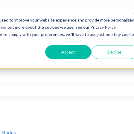
used to improve your website experience and provide more personalize
find out more about the cookies we use, see our Privacy Policy.
r to comply with your preferences, we'll have to use just one tiny cookie
Accept
Decline
hfeld leer ist.
n-Modus