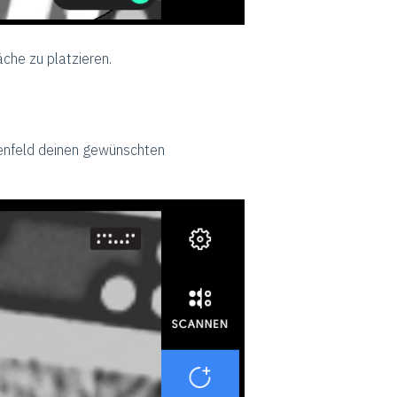
äche zu platzieren.
enfeld deinen gewünschten