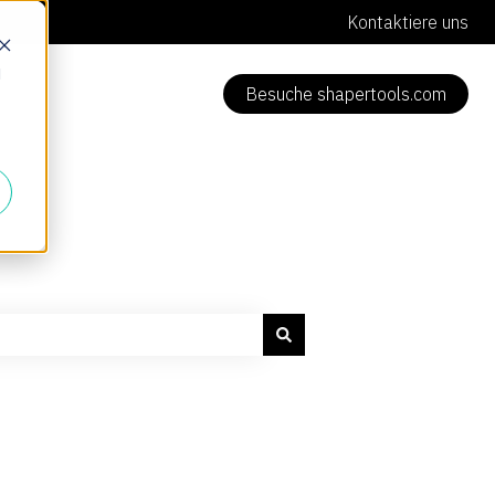
Kontaktiere uns
d
Besuche shapertools.com