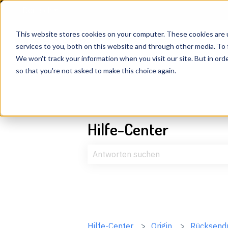
Deutsch
Untermenü für Übersetzungen anzeigen
This website stores cookies on your computer. These cookies are 
services to you, both on this website and through other media. To 
We won't track your information when you visit our site. But in orde
so that you're not asked to make this choice again.
Hilfe-Center
Es gibt keine Vorschläge, da das Suc
Hilfe-Center
Origin
Rücksend