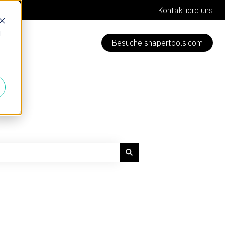
Kontaktiere uns
d
Besuche shapertools.com