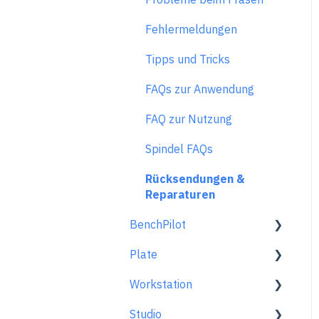
Fehlermeldungen
Tipps und Tricks
FAQs zur Anwendung
FAQ zur Nutzung
Spindel FAQs
Rücksendungen &
Reparaturen
BenchPilot
Plate
Mit BenchPilot verbinden
Workstation
Einstellungen vor dem
Allgemein
Fräsen
Studio
Im Überblick
Generelle Informationen