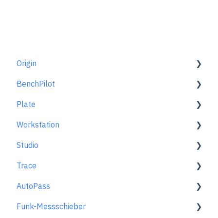
Origin
BenchPilot
Erste Schritte
Plate
Arbeitsplatz einrichten
Mit BenchPilot verbinden
Workstation
Scannen-Modus
Einstellungen vor dem Fräsen
Allgemein
Studio
Gestalten-Modus
Einstellungen während des Fräsens
Im Überblick
Generelle Informationen
Trace
Extensions
Fehlerbehebung Benchpilot
Ausrichten von Plate
So nutzt du Studio
AutoPass
Fräsen-Modus
Origin + Plate einrichten
Hauptmenü
Erste Schritte
Funk-Messschieber
Frästechniken und -grundsätze
Arbeiten mit Plate
Gestalten-Modus
Skizze Erfassen
Aktivierung