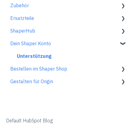
Zubehör
Probleme beim Fräsen
Kantenanschlag
Planen-Modus
Skizze in Vektor konvertieren
Vor dem Fräsen
Erste Schritte mit dem Funk-Messschieber
Ersatzteile
Fehlermeldungen
Wartung und technische Daten
Review Mode
Vektoren speichern
Während des Fräsens
Verbinden des Messschiebers mit deinem Gerät
Zubehör für Origin
ShaperHub
Tipps und Tricks
Shapes+
Pflege & Aufbewahrung
FAQs
Verwendung des Messschiebers
Standard Fräser.
Gen2 Origin
Dein Shaper Konto
FAQs zur Anwendung
Lizenz und Account
Trace FAQs
Entfernen des Messschiebers von deinem Gerät
Spezialfräser
Shaper Workstation
Premium Projekte
FAQ zur Nutzung
Pflege & Wartung
FAQs zum ShaperTape
Shaper Plate
ShaperHub allgemein
Unterstützung
Bestellen im Shaper Shop
Spindel FAQs
Generelle Informationen
Gen1 Origin
ShaperHub
Gestalten für Origin
Rücksendungen & Reparaturen
FAQs zur Bestellung
Übersicht
Adobe Illustrator
Affinity Designer
Default HubSpot Blog
Coreldraw